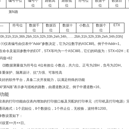
X
编号十位
编号个
路数高
路数低
符号位
数据千
数据百
位
位
位
位
位
第
N路
…
ETX
符号位
数据千
数据百
数据十
小数点
数据个
位
位
位
位
30h,31h,31h,36h,2bh,31h,32h,33h,2eh,34h,……2bh,31h,32h,33h,2eh,34h,03h]
：⑴仪表编号由仪表中“
Addr”参数决定，它为2位数字的ASCⅡ码。例子中Addr=1。
在命令及返回参数中的
EOT，STX等均为一个ASCⅡ码，它们的码值为：STX=02H；ETX
Ⅱ码值=82
⑶数据测量值为符号位
4位有效位 小数点，共六位。正号为2BH，负号为2DH。
多重保护、隔离设计、抗*力强、可靠性高
良好的软件平台，具备二次开发能力，以满足特殊的功能
⑷“第
N路”表示参与巡检的路数，由通道数决定。
例子中通道数
=16。
功能
仪表的打印功能由仪表内增加的打印接口板及另配的打印单元（打印机及打印电源）
通讯格式：
1个启始位，8个数据位，1个停止位，无校验，波特率1200。
参数设置如下：
⑴设置××月××日。