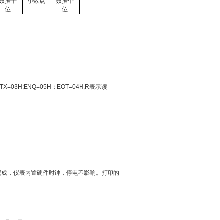
数据十
小数点
数据个
位
位
=03H;ENQ=05H；EOT=04H,R表示读
完成，仪表内置硬件时钟，停电不影响。打印的