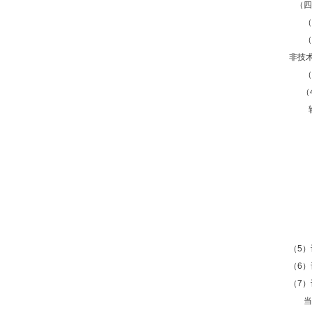
（四
（
（
非技
（
（4
（5
（6）
（7）
当