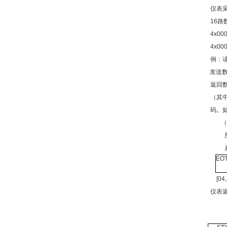
仪表
16路
4x00
4x00
例：
发送
返回
（其
码。如
（
EO
[04,3
仪表返