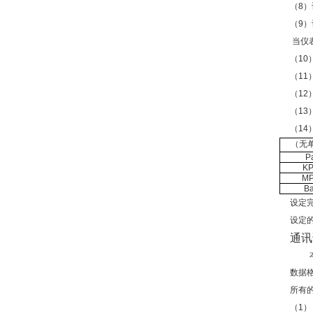
（8）
（9）
当仪
（10
（11
（12
（13
（1
（
无
P
K
M
Ba
设定
设定
通讯
数据
所有
（1