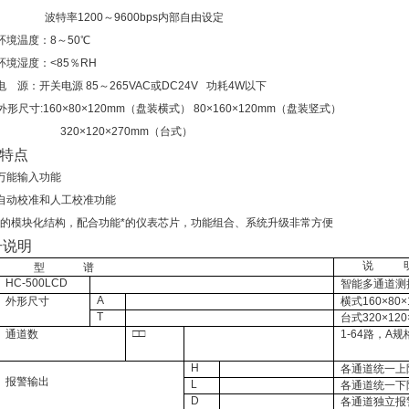
波特率1200～
9600bps内部自由设定
环境温度：8～50℃
环境湿度：<85％RH
电
源：开关电源 85～265VAC或DC24V
功耗4W以下
外形尺寸:160×80×120mm（盘装横式） 80×160×120mm（盘装竖式）
320×120×270mm（台式）
特点
万能输入功能
自动校准和人工校准功能
*的模块化结构，配合功能*的仪表芯片，功能组合、系统升级非常方便
号说明
说
型
谱
HC-500LCD
智能多通道测
A
外形尺寸
横式
160
×
80
×
T
台式
320
×120
□□
通道数
1-64
路，
A
规
H
各通道统一上
报警输出
L
各通道统一下
D
各通道独立报警