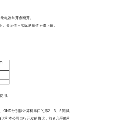
，继电器常开点断开。
修正。显示值＝实际测量值＋修正值。
pm
N
使用。
RXD、GND分别接计算机串口的第2、3、5管脚。
通讯协议和本公司自行开发的协议，前者几乎能和