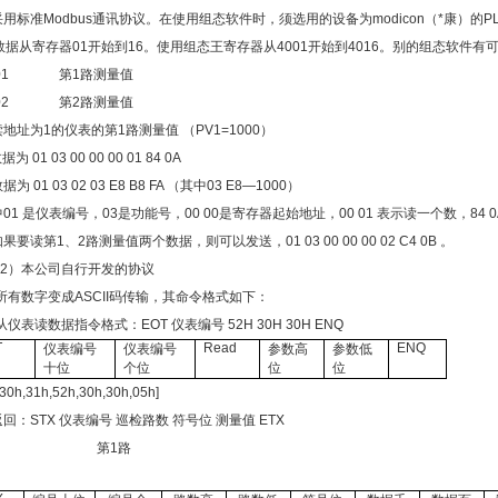
采用标准
Modbus通讯协议。在使用组态软件时，须选用的设备为modicon（*康）的PLC
数据从寄存器01开始到16。使用组态王寄存器从4001开始到4016。别的组态软件有可
01
第
1路测量值
02
第
2路测量值
读地址为
1的仪表的第1路测量值 （PV1=1000）
数据为
01 03 00 00 00 01 84 0A
数据为
01 03 02 03 E8 B8 FA （其中03 E8—1000）
中
01 是仪表编号，03是功能号，00 00是寄存器起始地址，00 01 表示读一个数，84
果要读第1、2路测量值两个数据，则可以发送，01 03 00 00 00 02 C4 0B 。
2）本公司自行开发的协议
所有数字变成ASCII码传输，其命令格式如下：
从仪表读数据指令格式：EOT 仪表编号
52H 30H 30H ENQ
T
Read
ENQ
仪表编号
仪表编号
参数高
参数低
十位
个位
位
位
0h,31h,52h,30h,30h,05h]
回：STX 仪表编号 巡检路数 符号位
测量值 ETX
第
1路