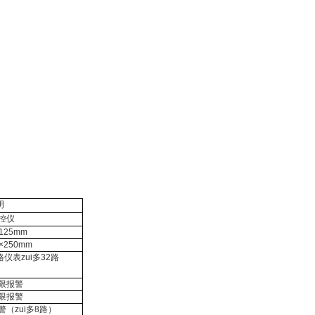
明
控仪
125mm
×
250mm
格仪表zui多
32
路
限报警
限报警
（zui多
8
路）