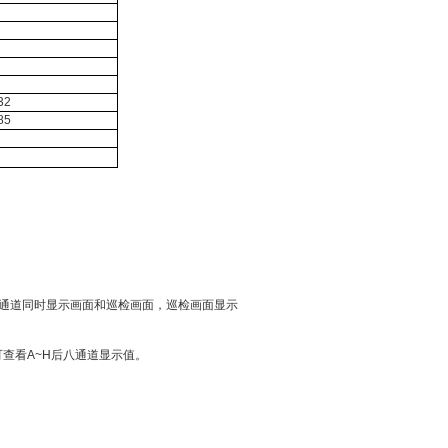
32
85
。
八通道同时显示画面和巡检画面，巡检画面显示
可查看A~H后八通道显示值。