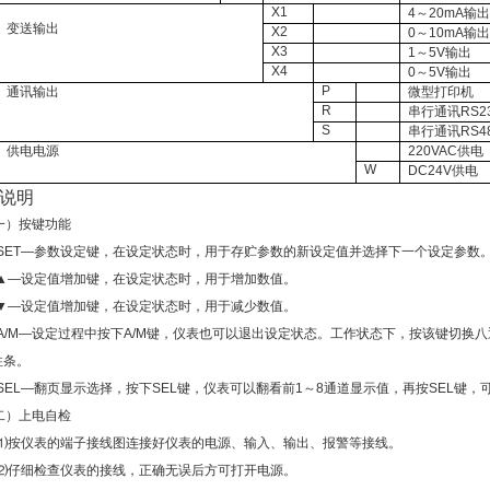
X1
4
～
20mA
输出
变送输出
X2
0
～1
0mA
输出
X3
1
～5V输出
X4
0
～5V输出
P
通讯输出
微型打印机
R
串行通讯
RS2
S
串行通讯
RS4
供电电源
220VAC
供电
W
DC24V
供电
说明
一）按键功能
SET—参数设定键，在设定状态时，用于存贮参数的新设定值并选择下一个设定参数
▲
—设定值增加键，在设定状态时，用于增加数值。
▼—设定值增加键，在设定状态时，用于减少数值。
A/M—设定过程中按下A/M键，仪表也可以退出设定状态。工作状态下，按该键切换
柱条。
SEL—翻页显示选择，按下SEL键，仪表可以翻看前1～8通道显示值，再按SEL键，
二）上电自检
⑴按仪表的端子接线图连接好仪表的电源、输入、输出、报警等接线。
⑵仔细检查仪表的接线，正确无误后方可打开电源。