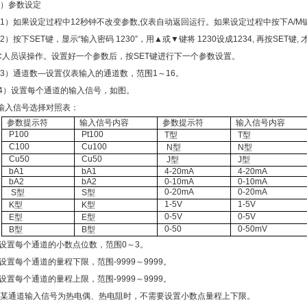
）参数设定
1）如果设定过程中12秒钟不改变参数,仪表自动返回运行。如果设定过程中按下A/
2）按下SET键，显示“输入密码 1230”，用▲或▼键将 1230设成1234, 再按SE
术人员误操作。设置好一个参数后，按SET键进行下一个参数设置。
3）通道数—设置仪表输入的通道数，范围1～16。
）设置每个通道的输入信号，如图。
输入信号选择对照表：
参数提示
符
输入信号内容
参数提示
符
输入信号内容
P100
Pt100
T
型
T
型
C100
Cu100
N
型
N
型
Cu50
Cu50
J
型
J
型
bA1
bA1
4-20mA
4-20mA
bA2
bA2
0-10mA
0-10mA
0-20mA
0-20mA
S
型
S
型
1-5V
1-5V
K
型
K
型
0-5V
0-5V
E
型
E
型
0-50
0-50mV
B
型
B
型
）设置每个通道的小数点位数，范围0～3。
设置每个通道的量程下限，范围-9999～9999。
设置每个通道的量程上限，范围-9999～9999。
某通道输入信号为热电偶、热电阻时，不需要设置小数点量程上下限。