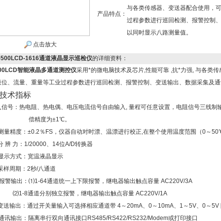
与各类传感器、变送器配合使用，
产品特点：
过程参数进行巡回检测、报警控制
以同时显示八路测量值。
点击放大
-500LCD-1616通道液晶显示巡检仪
的详细资料：
500LCD智能液晶多通道测控仪
采用*的微电脑技术及芯片,性能可靠 ,抗*力强, 与各
液位、流量、重量等工业过程参数进行巡回检测、报警控制、变送输出、数据采集及
技术指标
入信号：热电阻、热电偶、电压电流信号自由输入, 量程可任意设置，电阻信号三线制输入 
偿精度为±1℃。
测量精度：±0.2％FS，仪器自动对时漂、温漂进行校正,在整个使用温度范围（0～5
分 辨 力：1/20000、14位A/D转换器
显示方式：宽温液晶显示
采样周期：2秒/八通道
报警输出：⑴
1-64
通道统一上下限报警，继电器输出触点容量 AC220V/3A
⑵
1-8通道分别独立报警，
继电器输出触点容量 AC220V/1A
变送输出：通过开关量输入可选择相应通道带 4～20mA、0～10mA、1～
5V、0～5V
通讯输出：隔离串行双向通讯接口RS485/RS422/RS232/Modem或打印接口