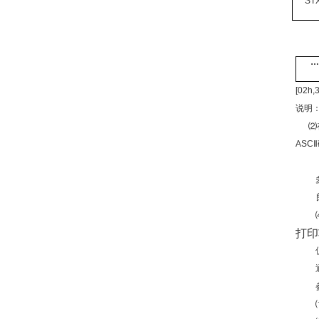
ST
…
[02h,
说明
⑵
ASC
打印