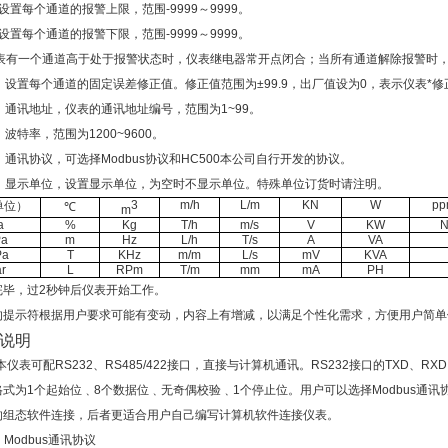
设置每个通道的报警上限，范围-9999～9999。
设置每个通道的报警下限，范围-9999～9999。
表有一个通道高于处于报警状态时，仪表继电器常开点闭合；当所有通道解除报警时
）设置每个通道的固定误差修正值。修正值范围为±99.9，出厂值设为0，表示仪表*
）通讯地址，仪表的通讯地址编号，范围为1~99。
）波特率，范围为1200~9600。
）通讯协议，可选择Modbus协议和HC500本公司自行开发的协议。
4）显示单位，设置显示单位，为空时不显示单位。特殊单位订货时请注明。
3
m/h
L/m
KN
W
p
单位
）
℃
m
a
%
Kg
T/h
m/s
V
KW
Pa
m
Hz
L/h
T/s
A
VA
Pa
T
KHz
m/m
L/s
mV
KVA
r
L
RPm
T/m
mm
mA
PH
完毕，过2秒钟后仪表开始工作。
的提示符根据用户要求可能有变动，内容上有增减，以满足个性化需求，方便用户简单
说明
本仪表可配
RS232、RS485/422接口，直接与计算机通讯。RS232接口的TXD、
格式为1个起始位﹑8个数据位﹑无奇
偶校验﹑1个停止位。用户可以选择
Modbus
的组态软件连接，后者更适合用户自己编写计算机软件连接仪表。
）
Modbus通讯协议