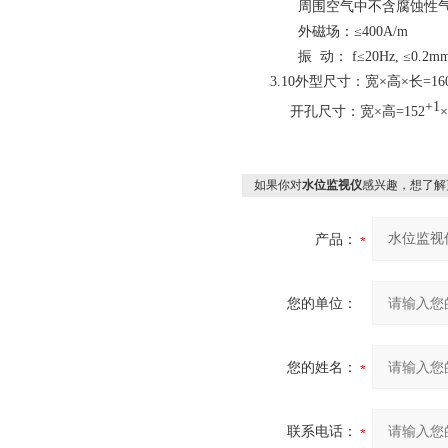
周围空气中不含腐蚀性
外磁场：≤400A/
m
振 动：
f
≤
20Hz,
≤
0.2m
3.10
外型尺寸：宽×高×长=160×
+1
开孔尺寸：
宽×高=152
×
如果你对
水位监视仪
感兴趣，想了解
产品：
您的单位：
您的姓名：
联系电话：