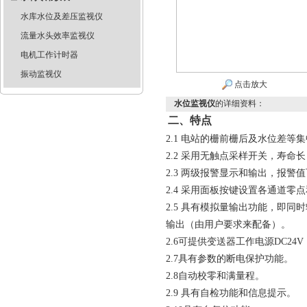
水库水位及差压监视仪
流量水头效率监视仪
电机工作计时器
振动监视仪
点击放大
水位监视仪
的详细资料：
二、特点
2.1
电站的栅前栅后及水位差等集
2.2
采用无触点采样开关，寿命长
2.3
两级报警显示和输出，报警值
2.4
采用面板按键设置各通道零点
2.5
具有模拟量输出功能，即同时
输出（由用户要求来配备）。
2.6
可提供变送器工作电源DC24
2.7
具有参数的断电保护功能。
2.8
自动校零和满量程。
2
.
9
具有自检功能和信息提示。