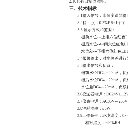
2
.
1
0
具有自复位功能。
三、技术指标
3.1
输入信号：水位变送器输
3.2
精 度：
0
.2%F.S
±
1
个字
3.3
显示方式和范围：
栅前
水位
---
上排六位红色
栅后水位--中间六位红色L
水位差
---
下排六位红色
LE
3
.4
报警输出：对水位差进行
3
.5
输出信号和负载：
栅前
水位
DC4
～20
mA
，负
栅后水位
DC4
～20
mA
，负
水位差
DC4
～20
mA
，负载容
3
.6
变送器电源：DC24V±1
.2
3.7
仪表电源：AC85V～265V
3.8
消耗功率：≤5W
3.9
工作条件：环境温度：0～
相对湿度：≤90%RH