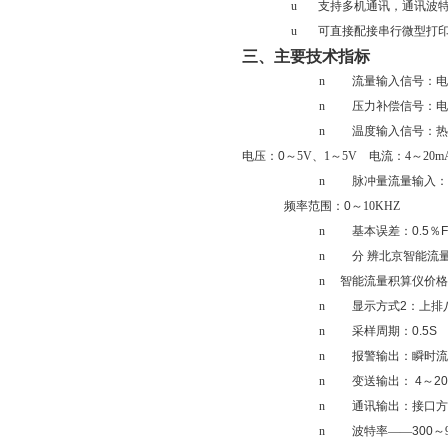
u
支持多机通讯，通讯波特率
u
可直接配接串行微型打
三、主要技术指标
n
流量输入信号：
电
n
压力补偿信号：
电
n
温度输入信号：热
电压：
0
～5V、1～5V 电流：4～20m
n
脉冲量流量输入：
频率范围：
0
～10KHZ
n
基本误差：
0
.
5
％
F
n
分
辨
北京智能流
n
智能流量积算仪价格
n
显示方式
2
：上排
n
采样周期：
0.5S
n
报警输出：瞬时流
n
变送输出：
4
～
20
n
通讯输出：接口方
n
波特率——
300
～