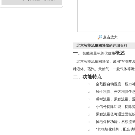
点击放大
北京智能流量积算仪
的详细资料：
一、
概述
智能流量积算仪价格
北京智能流量积算仪
，采用*的微电
种液体、蒸汽、天然气、一般气体等流
二、功能特点
u
全范围自动温度、压力
u
线性积算、开方积算任
u
瞬时流量、累积流量、
u
小信号切除功能，切除范围
u
累积流量值可通过面板
u
掉电保护功能，累积流
u
*的模块化结构，配合功