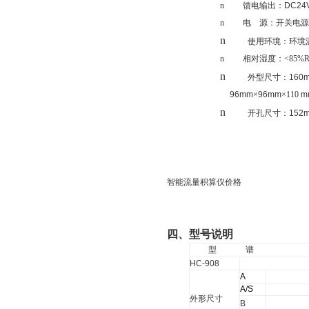
n
馈电输出：
DC24
n
电
源：开关电源
n
使用环境：环境
n
相对湿度：<85%R
n
外型尺寸：
160
96mm
×
96mm
×110
m
n
开孔
尺寸：
152
智能流量积算仪价格
四、型号说明
型
谱
HC-908
A
A/S
外形尺寸
B