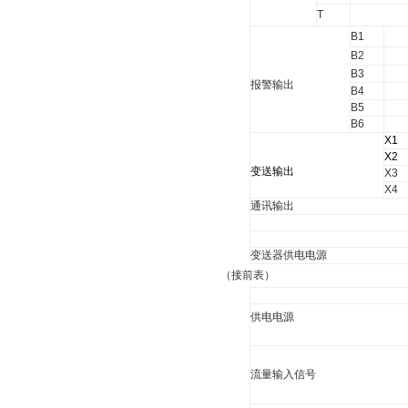
T
B1
B2
B3
报警输出
B4
B5
B6
X1
X2
变送输出
X3
X4
通讯输出
变送器供电电源
（接前表）
供电电源
流量输入信号