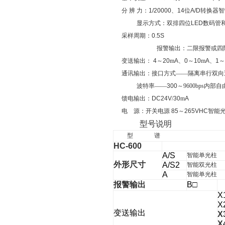
分
辨
力：
1/20000
、
14
位
A/D
转换器
智
显示方式：双排四位
LED
数码管
采样周期：
0.5S
报警输出：二限报警或四
变送输出：
4
～
20
m
A
、
0
～
10
m
A
、
1
～
通讯输出：接口方式——隔离串行双向
波特率——
300
～9600bps内部
馈电输出：
DC24V
/
30
m
A
电
源：开关电源
85
～
265VHC智能
型号说明
型
谱
HC-600
A/S
智能单光柱
外形尺寸
A/S2
智能双光柱
A
智能单光柱
报警输出
B
□
X
X
变送输出
X
X