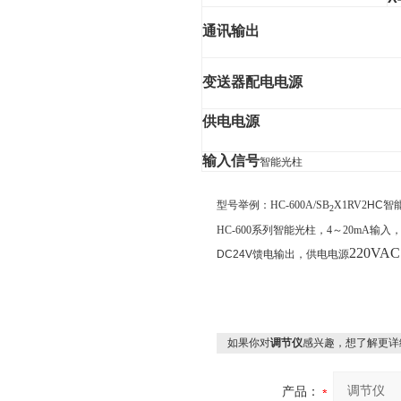
通讯输出
变送器配电电源
供电电源
输入信号
智能光柱
型号举例：HC-600A/SB
X1RV2
HC智
2
HC-600系列智能光柱，4～20mA输入
220VA
DC24V
馈电输出，供电电源
如果你对
调节仪
感兴趣，想了解更详
产品：