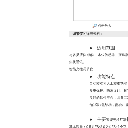
点击放大
调节仪
的详细资料：
●
适用范围
与各类液位·物位。水位传感器、变送
集及通讯。
智能光柱调节仪
●
功能特点
自动校准和人工校准功能
多重保护、隔离设计、抗
良好的软件平台，具备二
*的模块化结构，配合功
●
主要
智能光柱厂家
基本误差：
0
.
5
％
FS
或
0
.
2
％
FS
±
1
个字