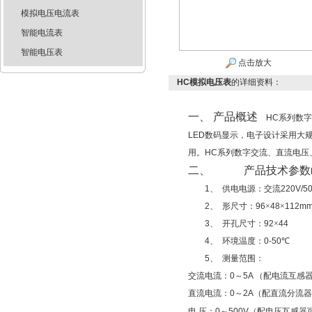
模拟电压电流表
智能电流表
智能电压表
点击放大
HC模拟电压表
的详细资料：
一、
产品概述
HC
系列数字
LED
数码显示，电子设计采用大
用。
HC
系列数字交流、直流电压
二、
产品技术参数
1、
供电电源：交流
220V/5
2、
形尺寸：
96
×
48
×
112m
3、
开孔尺寸：
92
×
44
4、
环境温度：
0-50
℃
5、
测量范围：
交流电流：
0
～
5A （
配电流互感
直流电流：
0
～
2A
（配直流分流器
电
压：
0
～
500V
（配电压互感器