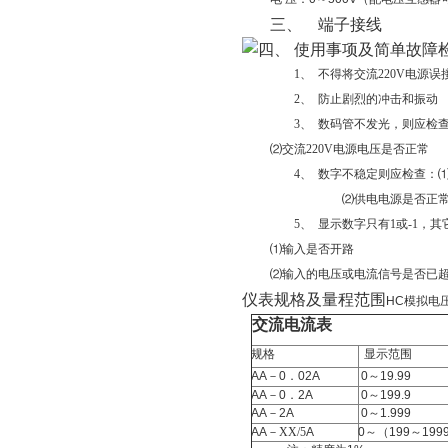
三、
端子接线
四、
使用事项及简单故障
1、
不得将交流220V电源误
2、
防止剧烈的冲击和振动
3、
数码管不发光，则应检查：
⑵交流220V电源电压是否正常
4、
数字不稳定则应检查：
⑵供电电源是否正
5、
显示数字只有1或-1，
⑴输入是否开路
⑵输入的电压或电流信号是否已超过
仪表规格及量程范围
HC模拟电
交流电流表
规格
显示范围
AA
－
0
．
02A
0
～
19.99
AA
－
0
．
2A
0
～
199.9
AA
－
2A
0
～
1.999
AA
－XX/5
A
0
～（
199
～
199