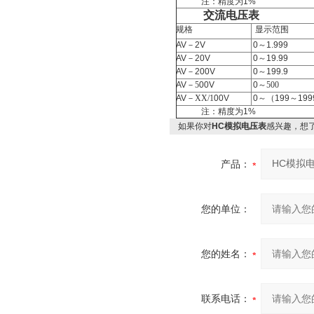
注：精度为
1%
交流电压表
规格
显示范围
AV
－
2V
0
～
1.999
AV
－
20V
0
～
19.99
AV
－
200V
0
～
199.9
AV
－5
00V
0
～500
AV
－XX/1
00V
0
～（
199
～
199
注：精度为
1%
如果你对
HC模拟电压表
感兴趣，想
产品：
您的单位：
您的姓名：
联系电话：