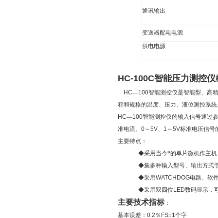
通讯输出
变送器配电电源
供电电源
HC-100C智能压力测控仪
HC
—
100
智能测控仪是智能型、高
程和规格的温度、压力、液位测控系统
HC
—
100
智能测控仪的输入信号通过
准电流、
0
～
5V
、
1
～
5V
标准电压信号
主要特点：
◆
采用当今*的单片微机作主
◆
集多种输入型号、输出方式
◆
采用
WATCHDOG
电路、软
◆
采用双四位
LED
数码显示，
主要技术指标
：
基本误差：
0
.
2
％
FS
±
1
个字