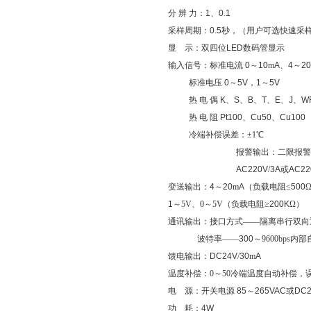
分
辨
力：
1
、
0
.
1
采样周期：
0.5
秒，（用户可选快速采样，
显
示：双四位
LED
数码管显示
输入信号：标准电流
0
～
10
m
A
、
4
～
20
标准电压
0
～
5V
，
1
～
5V
热
电
偶
K
、
S
、
B
、
T
、
E
、
J
、
W
热
电
阻
Pt100
、
Cu50
、
Cu100
冷端补偿误差：
±1℃
报警输出：二限报警
AC220V
/
3A
或
AC22
变送输出：
4
～
20
m
A
（负载电阻
≤
500
1
～5V、0～5V（
负载电阻
≥
200K
Ω）
通讯输出：接口方式——隔离串行双向
波特率——
300
～9600bps内
馈电输出：
DC24V
/
30
m
A
温度补偿：
0～50
冷端温度自动补偿，
电
源：开关电源
85
～
265VAC
或
DC2
功
耗：
4W