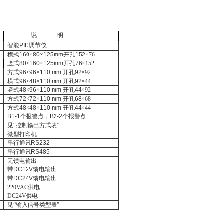
说
明
智能
PID
调节仪
横式
160
×
80
×
125mm
开孔
152
×
76
竖式
80
×
160
×
125mm
开孔
76
×
152
方式
96
×
96
×
110 mm
开孔
92
×
92
横式
96
×
48
×
110 mm
开孔
92
×
44
竖式
48
×
96
×
110 mm
开孔
44
×
92
方式
72
×
72
×
110 mm
开孔
68
×
68
方式
48
×
48
×
110 mm
开孔
44
×
44
B1-1
个报警点，
B2-2
个报警点
见“控制输出方式表”
微型打印机
串行通讯
RS232
串行通讯
RS485
无馈电输出
带
DC12V
馈电输出
带
DC24V
馈电输出
220VAC供电
DC24V供电
见“输入信号类型表”