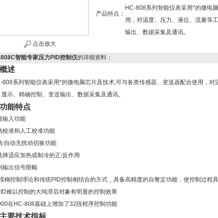
HC-808系列智能仪表采用*的微
产品特点：
用，对温度、压力、液位、流量等
输出、数据采集及通讯。
点击放大
-808C智能专家压力PID控制仪
的详细资料：
概述
C-808系列智能仪表采用*的微电脑芯片及技术,可与各类传感器、变送器配合使用，
、显示、精确控制、变送输出、数据采集及通讯。
功能特点
能输入功能
动校准和人工校准功能
动
/自动无扰动切换功能
选择适应加热或制冷的正
/反作用
制输出信号限幅
模糊控制理论和传统
PID
控制相结合的方式，具备高精度的自整定功能，使控制过程
ID
难以控制的大纯滞后对象有明显的控制效果
900
在
HC-808
基础上增加了
32
段程序控制功能
主要技术指标