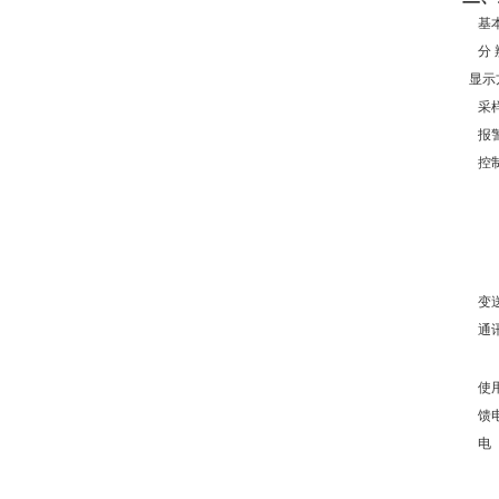
基
分
显示
采
报
控
变
通
使
馈
电