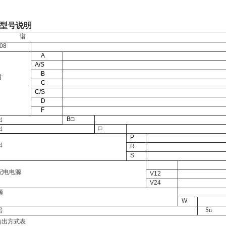
型号说明
谱
08
A
A/S
B
寸
C
C/S
D
F
B
□
出
□
出
P
出
R
S
配电电源
V12
V24
源
W
Sn
号
输出方式表