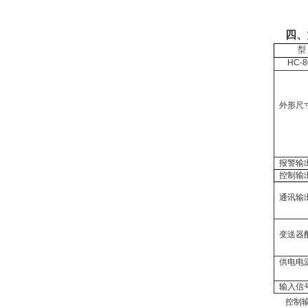
四、
型
HC-8
外形尺
报警输
控制输
通讯输
变送器
供电电
输入信
控制