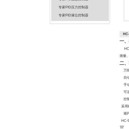
专家PID压力控制器
专家PID液位控制器
HC
一、
H
测量
二、
万
自
手
可
控
采用
规
P
HC-
三、