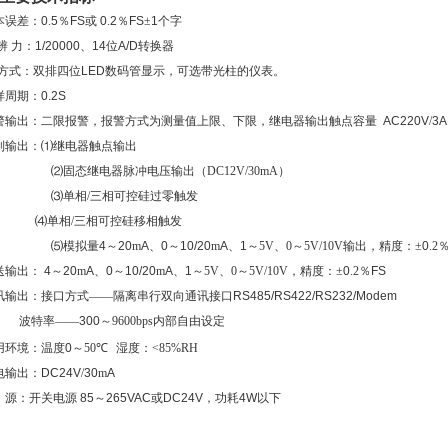
本误差：
0
.
5
％
FS
或
0
.
2
％
FS
±
1
个字
辨
力：
1/20000
、
14
位
A/D
转换器
方式：双排四位
LED
数码管显示，可选带光柱的仪表。
样周期：
0.2S
警输出：二限报警，报警方式为测量值上限、下限，继电器输出触点容量
AC220V
/
3A
制输出：
⑴继电器触点输出
⑵固态继电器脉冲电压输出（
DC12V/30
mA
）
⑶单相
/三相可控硅过零触发
⑷单相/三相可控硅移相触发
⑸模拟量
4
～
20
m
A
、
0
～
10/20
m
A
、
1
～
5V、0～5V/10V输出，精度：±
0
.2
送输出：
4
～
20
m
A
、
0
～
10/20
m
A
、
1
～
5V、0～5V/10V，精度：±
0
.2％
FS
讯输出：接口方式——隔离串行双向通讯接口
RS485/RS422/RS232/Modem
波特率——
300
～
9600bps内部自由设定
用环境：温度
0
～
50℃
湿度：
<85%RH
电输出：
DC24V
/
30
m
A
源：开关电源
85
～
265VAC
或
DC24V
，功耗
4W
以下