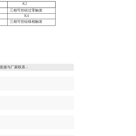
K2
三相可控硅过零触发
K4
三相可控硅移相触发
直接与厂家联系：