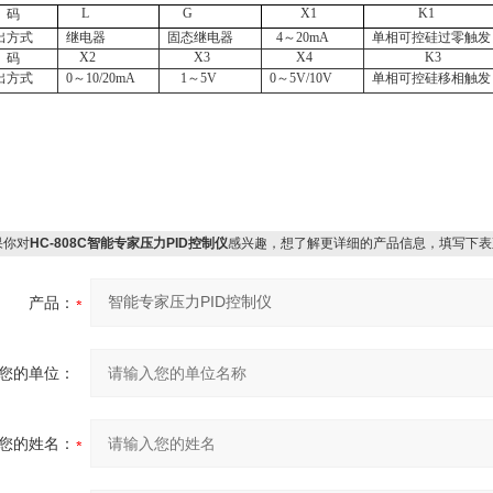
L
G
X1
K1
码
出方式
继电器
固态继电器
4～20mA
单相可控硅过零触发
X2
X3
X4
K3
码
出方式
0～10/20mA
1～5V
0～5V/10V
单相可控硅移相触发
你对
HC-808C智能专家压力PID控制仪
感兴趣，想了解更详细的产品信息，填写下表
产品：
您的单位：
您的姓名：