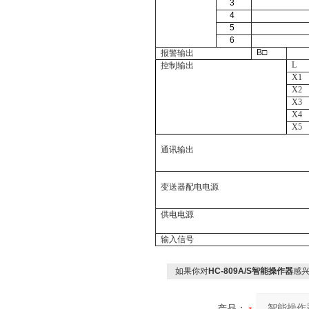
3
4
5
6
B
□
报警输出
L
控制输出
X1
X2
X3
X4
X5
通讯输出
变送器配电电源
供电电源
输入信号
如果你对
HC-809A/S智能操作器
感
产品：