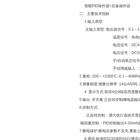
智能
PID操作器+后备操作器
二、主要技术指标
1.输入类型:
主输入类型: 电位器信号：0.1～1
温度信号：热电
电流信号：
DC4
电压信号：
DC0
手
/自动装态信
手动增减输入：
2.量程:-200～+2300℃;-0.1～40
3.测量精度:测量分辨率
14位A/D码;
4. 显示方式:双排4位8段高亮
5.输出: 开关量:正反转控制继电器输出。模拟
6.控制方式:
.正反转控制：调大执行器的开度
.模拟量控制：PID控制输出4-20mA
7.断电保护:断电后参数不丢失,重新
8.通讯:标准RS232或RS42