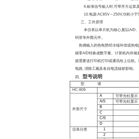
9.标准信号输入时,可带开方运算
10.电源:AC85V～250V,功耗小于
三、工作原理
本仪表以单片机为核心
,配以A/D
码管等外围元件。
热偶输入的热电势经冷端补偿或热电
稳零A/D转换成数字量。计算机内存储
据需要送打印机打印或通讯给上位机。微
电路, 消除工频及各自电流辐射影响。
型号说明
四、
型
谱
HC-809
A
可带光柱显示
A/S
可带光柱显示
B
外形尺寸
C
C/S
D
1
仪表分类
2