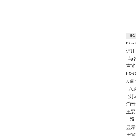
HC
HC-
适用
与
声光
HC-
功能
八
测
消音
主要
输
显示
报警