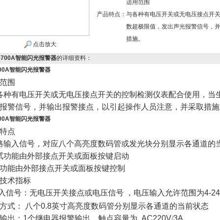
适用范围
产品特点：
与各种有电压开关或无电压接点开
数超极限值，发出声光报警信号，
措施。
点击放大
-700A智能闪光报警器
的详细资料：
700A智能闪光报警器
范围
各种有电压开关或无电压接点开关的控制检测仪表配合使用，当
报警信号，并输出报警接点，以引起操作人员注意，并采取措施
700A智能闪光报警器
特点
路输入信号，对应八个高亮度数码管或发光块分别显示各通道的
试功能由外部接点开关或面板按键启动
功能由外部接点开关或面板按键控制
技术指标
入信号：无电压开关接点或电压信号
，电压输入允许范围为
4-
方式：
八个
0.8
英寸高亮度数码管分别显示各通道的当前状态
输出：
1
个继电器报警输出，触点容量为
AC220V
/
3A