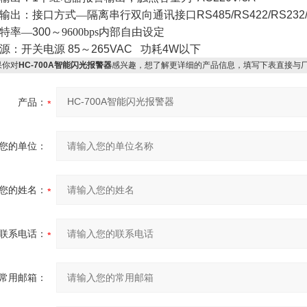
输出：接口方式—隔离串行双向通讯接口
RS485/RS422/RS232
特率—
300
～9600bps内部自由设定
源：开关电源
85
～
265VAC
功耗
4W
以下
你对
HC-700A智能闪光报警器
感兴趣，想了解更详细的产品信息，填写下表直接与
产品：
您的单位：
您的姓名：
联系电话：
常用邮箱：