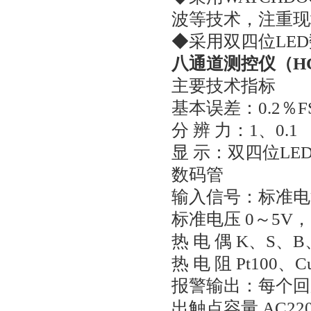
波等技术，注重现
◆采用双四位LE
八通道测控仪（HC
主要技术指标
基本误差：0.2％F
分 辨 力：1、0.1
显 示：双四位LE
数码管
输入信号：标准电流
标准电压 0～5V，
热 电 偶 K、S、
热 电 阻 Pt100、C
报警输出：每个回
出触点容量 AC220