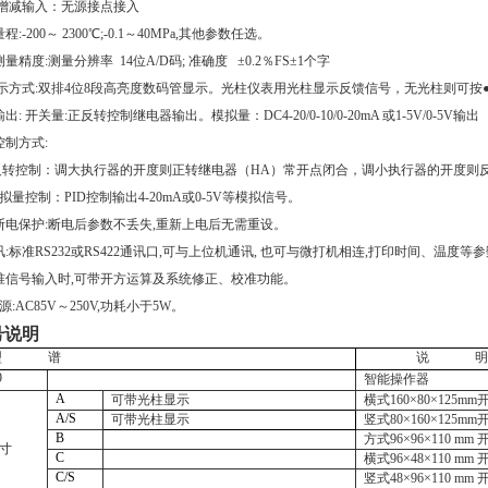
增减输入：无源接点接入
程:-200～ 2300℃;-0.1～40MPa,其他参数任选。
量精度:测量分辨率 14位A/D码; 准确度 ±0.2％FS±1个字
 显示方式:双排4位8段高亮度数码管显示。光柱仪表用光柱显示反馈信号，无光柱则可按
出: 开关量:正反转控制继电器输出。模拟量：DC4-20/0-10/0-20mA 或1-5V/0-5V输出
控制方式:
反转控制：调大执行器的开度则正转继电器（HA）常开点闭合，调小执行器的开度则
拟量控制：PID控制输出4-20mA或0-5V等模拟信号。
断电保护:断电后参数不丢失,重新上电后无需重设。
通讯:标准RS232或RS422通讯口,可与上位机通讯, 也可与微打机相连,打印时间、温度
标准信号输入时,可带开方运算及系统修正、校准功能。
电源:AC85V～250V,功耗小于5W。
号说明
型
谱
说
明
9
智能操作器
A
可带光柱显示
横式
160
×
80
×
125mm
A/S
可带光柱显示
竖式
80
×
160
×
125mm
B
方式
96
×
96
×
110 mm
寸
C
横式
96
×
48
×
110 mm
C/S
竖式
48
×
96
×
110 mm