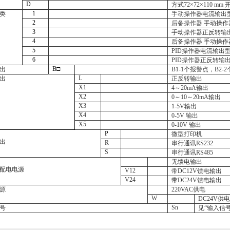
D
方式
72
×
72
×
110 mm
1
类
手动操作器电流输出
2
后备操作器
手动操作
3
手动操作器正反转输
4
后备操作器
手动操作
5
PID
操作器电流输出
6
PID
操作器正反转输
B
□
出
B1-1
个报警点，
B2-2
L
出
正反转输出
X1
4～20mA输出
X2
0～10～20mA输出
X3
1-5V
输出
X4
0-5V
输出
X5
0-10V
输出
P
微型打印机
出
R
串行通讯
RS232
S
串行通讯
RS485
无馈电输出
配电电源
V12
带
DC12V
馈电输出
V24
带
DC24V
馈电输出
源
220VAC供电
W
DC24V供电
Sn
号
见“输入信