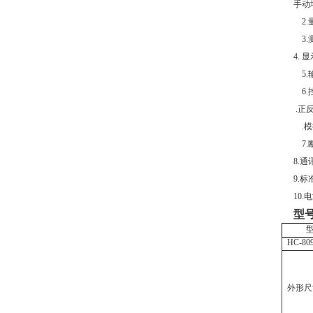
手动
2.量
3.测
4.
5.输
6.
.正
.模
7.
8.
9.
10.
型
HC-80
外形尺