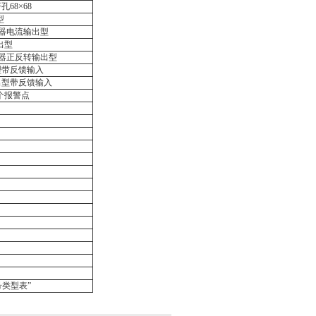
开孔
68
×
68
型
器电流输出型
出型
器正反转输出型
型带反馈输入
出型带反馈输入
个报警点
号类型表”