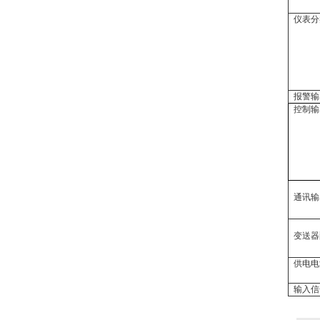
仪表分
报警输
控制输
通讯输
变送器
供电电
输入信