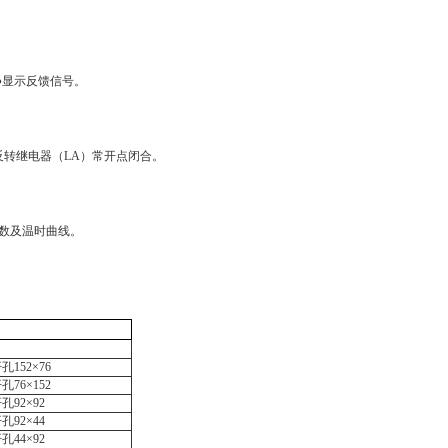
●显示反馈信号。
反转继电器（LA）常开点闭合。
等参数及温时曲线。
开孔
152
×
76
开孔
76
×
152
开孔
92
×
92
开孔
92
×
44
开孔
44
×
92