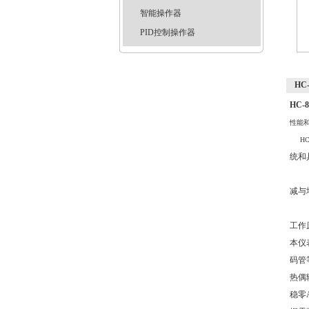
智能操作器
PID控制操作器
HC
HC-
性能
HC-
统和
减与
工作
本仪
码管
热偶
稳零