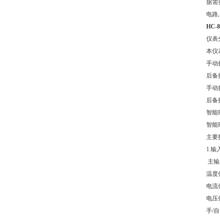
据需
电路
HC-
仪表
本仪
手动
后备
手动
后备
智能
智能
主要
1.输
主输入
温度
电流信
电压信
手/