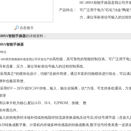
HC-809A智能手操器是我公司
产品特点：
可广泛用于电力?石化?冶金?陶
力，液位等标准信号输入的过程
点击放大
-809A智能手操器
的详细资料：
809A智能手操器
和特点
高性能，高可靠性的智能控制仪表。可广泛用于电力
809系列智能操作器是我公司开发生产的
具有流量，压力，液位等标准信号输入的过程控制系统。
采用真正*的模块化设计，功能*且操作简便，通过丰富的功能模块进行组合，可以满
增补也极其简便。
采用
85V～265V或DC24V供电，输入，输出全隔离，抗*力强。可支持多机通讯，
原理
表以单片机为核心
,配以A/D、D/A、E2PROM、按键、 数
等外围元件。
输入的热电势经冷端补偿或热电阻经恒流源变换成电压信号后,经信号调节器（含放大及
A/D转换成数字量。计算机内存储多种传感器的转换函数表,数字信号经查表逐一还原成