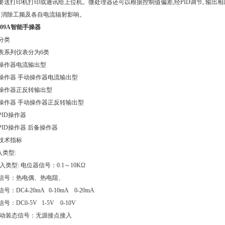
要送打印机打印或通讯给上位机。微处理器还可以根据控制值偏差,经PID调节, 输出
, 消除工频及各自电流辐射影响。
809A智能手操器
分类
表系列仪表分为6类
操作器电流输出型
操作器 手动操作器电流输出型
操作器正反转输出型
操作器 手动操作器正反转输出型
PID操作器
PID操作器 后备操作器
技术指标
入类型:
类型: 电位器信号：0.1～10KΩ
信号：热电偶、热电阻、
号：DC4-20mA 0-10mA 0-20mA
号：DC0-5V 1-5V 0-10V
自动装态信号：无源接点接入