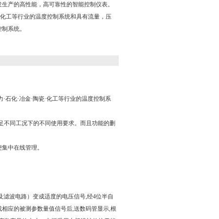
开发生产的高性能，高可靠性的智能控制仪表。
瓷?化工等行业的温度控制系统和具有流量，压
控制系统。
·石化·冶金·陶瓷·化工等行业的温度控制系
足不同工况下的不同使用要求。而且功能的删
方便集中在线管理。
滤波电路）变成适度的电压信号,经4位半自
相应的被测参数量值信号后,送数码管显示,根