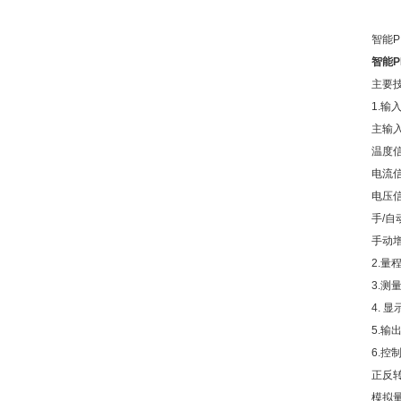
智能P
智能P
主要
1.输
主输入
温度
电流信
电压信号
手/
手动
2.量程
3.测
4. 
5.输出
6.控
正反
模拟量