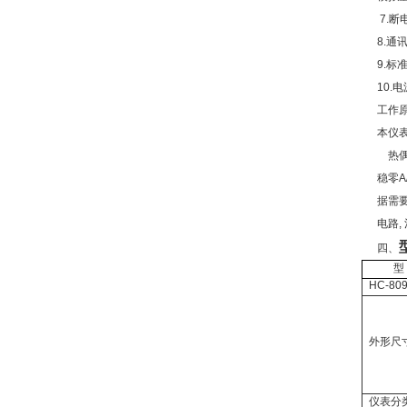
7.断
8.通
9.标
10.
工作
本仪表
热
稳零
据需
电路,
四、
型
HC-80
外形尺
仪表分