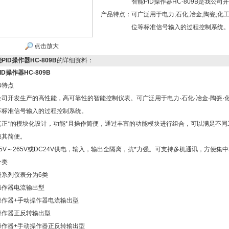
智能PID操作器HC-809B是我
产品特点：
可广泛用于电力;石化;冶金;陶瓷;
位等标准信号输入的过程控制系统
点击放大
PID操作器HC-809B
的详细资料：
ID操作器HC-809B
和特点
公司开发生产的高性能，高可靠性的智能控制仪表。可广泛用于电力·石化·冶金·陶瓷
等标准信号输入的过程控制系统。
真正*的模块化设计，功能*且操作简便，通过丰富的功能模块进行组合，可以满足不
极其简便。
5V～265V或DC24V供电，输入，输出全隔离，抗*力强。可支持多机通讯，方便集
分类
表系列仪表分为6类
操作器电流输出型
操作器+手动操作器电流输出型
操作器正反转输出型
操作器+手动操作器正反转输出型