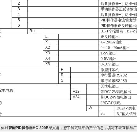
2
后备操作器
+
手动操作
3
手动操作器正反转输
4
后备操作器
+
手动操作
5
PID
操作器电流输出型
6
PID
操作器正反转输出
B
□
出
B1-1
个报警点，
B2-2
L
出
正反转输出
X1
4～20mA输出
X2
0～10～20mA输出
X3
1-5V
输出
X4
0-5V
输出
X5
0-10V
输出
P
微型打印机
出
R
串行通讯
RS232
S
串行通讯
RS485
无馈电输出
配电电源
V12
带
DC12V
馈电输出
V24
带
DC24V
馈电输出
源
220VAC供电
W
DC24V供电
Sn
号
见“输入信号
你对
智能PID操作器HC-809B
感兴趣，想了解更详细的产品信息，填写下表直接与厂