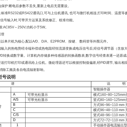
电保护:断电后参数不丢失,重新上电后无需重设。
讯:标准RS232或RS422通讯口,可与上位机通讯, 也可与微打机相连,打印时间、温度
准信号输入时,可带开方运算及系统修正、校准功能。
电源:AC85V～250V,功耗小于5W。
原理
以单片机为核心,配以A/D、D/A、E2PROM、按键、 数码管等外围元件。
偶输入的热电势经冷端补偿或热电阻经恒流源变换成电压信号后,经信号调节器（含放大
A/D转换成数字量。计算机内存储多种传感器的转换函数表,数字信号经查表逐一还原成
要送打印机打印或通讯给上位机。微处理器还可以根据控制值偏差,经PID调节, 输出
 消除工频及各自电流辐射影响。
型号说明
谱
说
明
9
智能操作器
A
可带光柱显示
横式
160
×
80
×
125mm
A/S
可带光柱显示
竖式
80
×
160
×
125mm
B
方式
96
×
96
×
110 mm
寸
C
横式
96
×
48
×
110 mm
C/S
竖式
48
×
96
×
110 mm
D
方式
72
×
72
×
110 mm
1
类
手动操作器电流输出