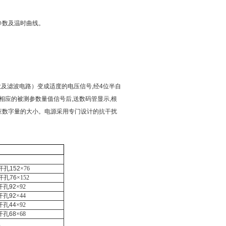
等参数及温时曲线。
及滤波电路）变成适度的电压信号,经4位半自
相应的被测参数量值信号后,送数码管显示,根
相应数字量的大小。电源采用专门设计的抗干扰
开孔
152
×
76
开孔
76
×
152
开孔
92
×
92
开孔
92
×
44
开孔
44
×
92
开孔
68
×
68
型