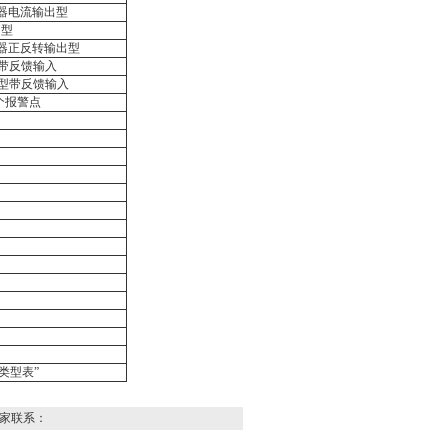
器电流输出型
出型
器正反转输出型
带反馈输入
型带反馈输入
个报警点
类型表”
家联系：