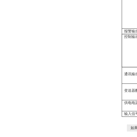
报警输
控制输
通讯输
变送器
供电电
输入信
如果