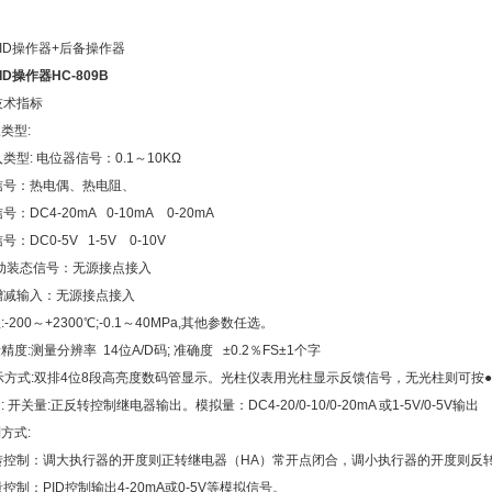
ID操作器+后备操作器
ID操作器HC-809B
技术指标
入类型:
类型: 电位器信号：0.1～10KΩ
信号：热电偶、热电阻、
号：DC4-20mA 0-10mA 0-20mA
：DC0-5V 1-5V 0-10V
自动装态信号：无源接点接入
增减输入：无源接点接入
:-200～+2300℃;-0.1～40MPa,其他参数任选。
量精度:测量分辨率 14位A/D码; 准确度 ±0.2％FS±1个字
显示方式:双排4位8段高亮度数码管显示。光柱仪表用光柱显示反馈信号，无光柱则可按
: 开关量:正反转控制继电器输出。模拟量：DC4-20/0-10/0-20mA 或1-5V/0-5V输出
制方式:
转控制：调大执行器的开度则正转继电器（HA）常开点闭合，调小执行器的开度则反转
控制：PID控制输出4-20mA或0-5V等模拟信号。