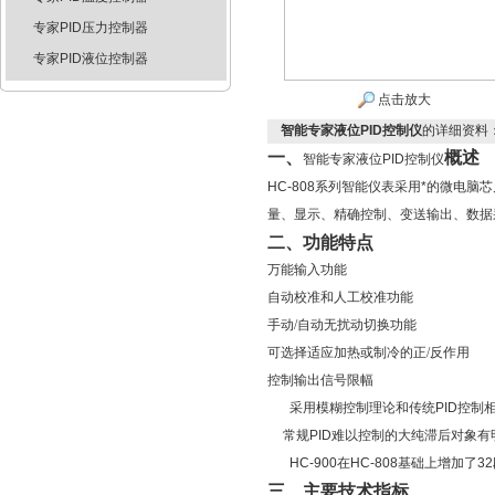
专家PID压力控制器
专家PID液位控制器
点击放大
智能专家液位PID控制仪
的详细资料
一、
概述
智能专家液位PID控制仪
HC-808系列智能仪表采用*的微电
量、显示、精确控制、变送输出、数据
二、功能特点
万能输入功能
自动校准和人工校准功能
手动/自动无扰动切换功能
可选择适应加热或制冷的正/反作用
控制输出信号限幅
采用模糊控制理论和传统
PID
控制
常规
PID
难以控制的大纯滞后对象有
HC-900
在
HC-808
基础上增加了
32
三、主要技术指标