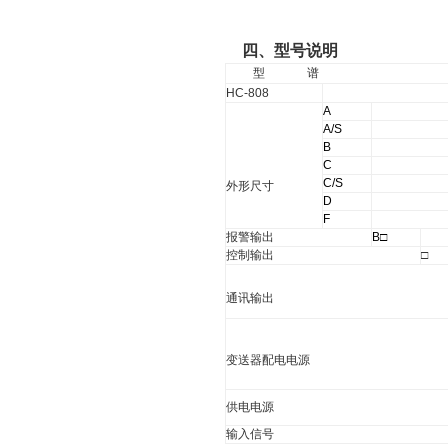
四、型号说明
型
谱
HC-808
A
A/S
B
C
C/S
外形尺寸
D
F
报警输出
B
□
控制输出
□
通讯输出
变送器配电电源
供电电源
输入信号