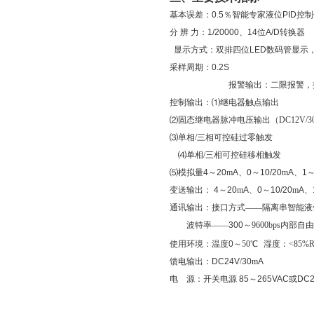
基本误差：
0
.
5
％
智能专家液位PID控制
分
辨
力：
1/20000
、
14
位
A/D
转换器
显示方式：双排四位
LED
数码管显示
采样周期：
0.2S
报警输出：二限报警，
控制输出：
⑴继电器触点输出
⑵固态继电器脉冲电压输出（DC12V/3
⑶单相/三相可控硅过零触发
⑷单相/三相可控硅移相触发
⑸模拟量
4
～
20
m
A
、
0
～
10/20
m
A
、
1
～
变送输出：
4
～
20
m
A
、
0
～
10/20
m
A
、
通讯输出：接口方式——隔离串
智能液
波特率——
300
～9600bps内部自
使用环境：温度
0
～50℃
湿度：<85%
馈电输出：
DC24V
/
30
m
A
电
源：开关电源
85
～
265VAC
或
DC2