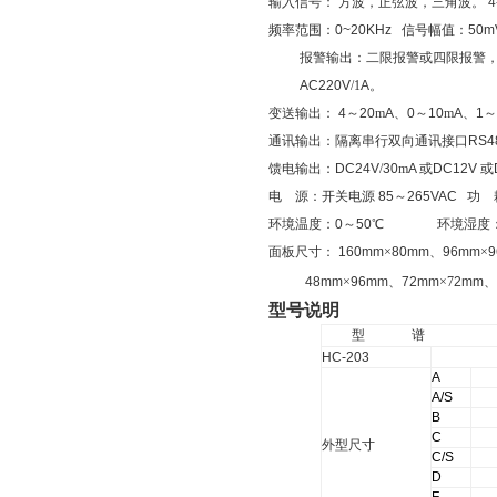
输入信号：
方波，正弦波，三角波。
4
频率范围：
0~20KHz
信号幅值：
50
报警输出：二限报警或四限报警
AC220V
/
1
A
。
变送输出：
4
～
20
m
A
、
0
～
10
m
A
、
1
～
通讯输出：隔离串行双向通讯接口
RS4
馈电输出：
DC24V
/
30
m
A
或
DC12V
或
电
源：开关电源
85
～
265VAC
功
环境温度：
0
～
50
℃
环境湿度
面板尺寸：
160mm
×
80mm
、
96mm
×
9
48mm
×
96mm
、
72mm
×
7
2mm
、
型号说明
型
谱
HC-203
A
A/S
B
C
外型尺寸
C/S
D