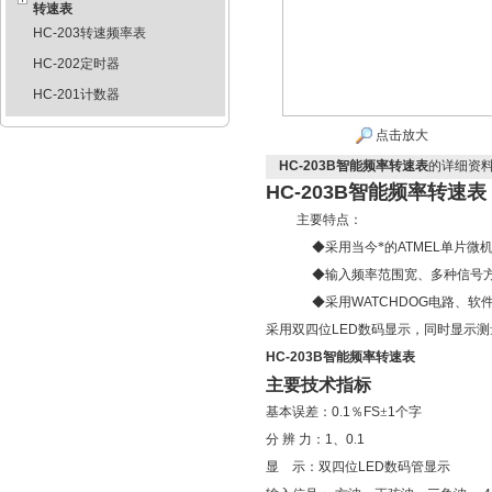
转速表
HC-203转速频率表
HC-202定时器
HC-201计数器
点击放大
HC-203B智能频率转速表
的详细资
HC-203B智能频率转速表
主要特点：
◆
采用当今*的
ATMEL
单片微
◆
输入频率范围宽、多种信号
◆
采用
WATCHDOG
电路、软
采用双四位
LED
数码显示，同时显示测
HC-203B智能频率转速表
主要技术指标
基本误差：
0
.
1
％
FS
±
1
个字
分
辨
力：
1
、
0
.
1
显
示：双四位
LED
数码管显示