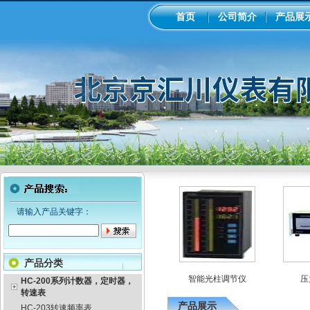
首页
公司简介
产品展
请输入产品关键字：
产品分类
纸记录仪
智能流量积算仪
智能光柱调节仪
压力
HC-200系列计数器，定时器，
转速表
产品展示
HC-203转速频率表