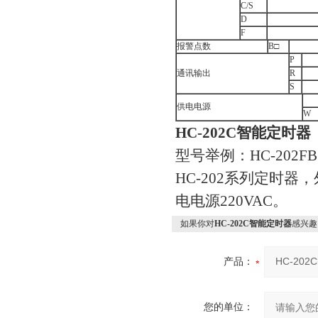
C/S
D
F
报警点数
B□
P
通讯输出
R
S
供电电源
W
HC-202C智能定时器
型号举例：HC-202FB
HC-202系列定时器，
电电源220VAC。
如果你对
HC-202C智能定时器
感兴趣
产品：
您的单位：