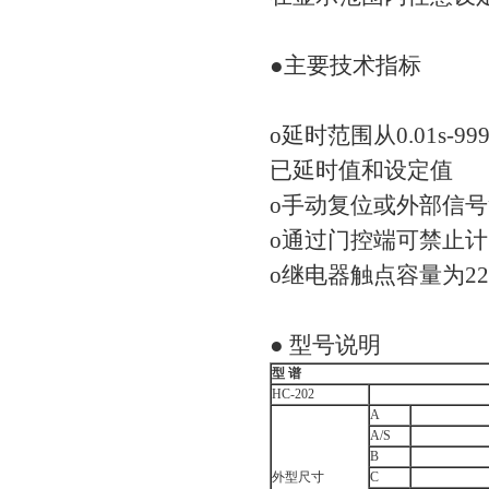
●主要技术指标
o延时范围从0.01s-
已延时值和设定值
o手动复位或外部信
o通过门控端可禁止
o继电器触点容量为22
● 型号说明
型 谱
HC-202
A
A/S
B
外型尺寸
C