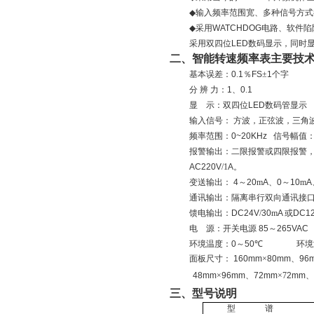
◆
输入频率范围宽、多种信号方式
◆
采用
WATCHDOG
电路、软件陷
采用双四位
LED
数码显示，同时
二、
智能转速频率表
主要技
基本误差：
0
.
1
％
FS
±
1
个字
分
辨
力：
1
、
0
.
1
显
示：双四位
LED
数码管显示
输入信号：
方波，正弦波，三角
频率范围：
0~20KHz
信号幅值
报警输出：二限报警或四限报警
AC220V
/
1
A
。
变送输出：
4
～
20
m
A
、
0
～
10
m
A
通讯输出：隔离串行双向通讯接
馈电输出：
DC24V
/
30
m
A
或
DC1
电
源：开关电源
85
～
265VAC
环境温度：
0
～
50
℃
环境
面板尺寸：
160mm
×
80mm
、
96
48mm
×
96mm
、
72mm
×
7
2mm
、
三、
型号说明
型
谱