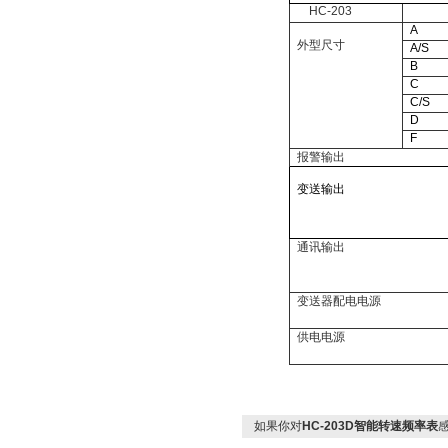
HC-203
A
外型尺寸
A/S
B
C
C/S
D
F
报警输出
变送输出
通讯输出
变送器配电电源
供电电源
如果你对
HC-203D智能转速频率表