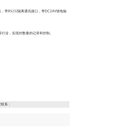
出，
带RS232隔离通讯接口，
带
DC24V
馈电输
等行业，实现对数量的记录和控制。
家联系：