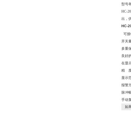
型号举
HC-
出，
HC-
可接
开关
多重
良好
在显
精 度
显示范围
报警方
脉冲幅
手动
如果