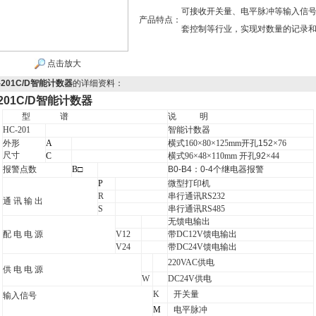
可接收开关量、电平脉冲等输入信
产品特点：
套控制等行业，实现对数量的记录和控
点击放大
-201C/D智能计数器
的详细资料：
-201C/D智能计数器
型 谱
说 明
HC-201
智能计数器
外形
A
横式160×80×125mm
开孔
152
×76
尺寸
C
横式96×48×110mm
开孔
92
×44
报警点数
B□
B0-B4
：
0-4
个继电器报警
P
微型打印机
R
串行通讯RS232
通 讯 输 出
S
串行通讯RS485
无馈电输出
配 电 电 源
V12
带DC12V馈电输出
V24
带DC24V馈电输出
220VAC供电
供 电 电 源
W
DC24V供电
K
开关量
输入信号
M
电平脉冲