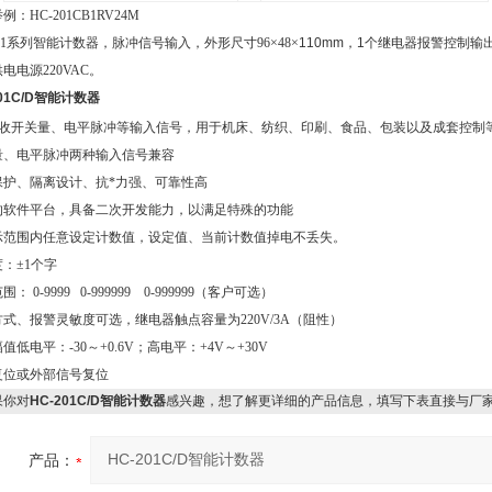
例：HC-201CB1RV24M
201系列智能计数器，脉冲信号输入，外形尺寸96×48×
110mm
，
1
个继电器报警控制输
供电电源
220VAC。
201C/D智能计数器
收开关量、电平脉冲等输入信号，用于机床、纺织、印刷、食品、包装以及成套控制
量、电平脉冲两种输入信号兼容
保护、隔离设计、抗*力强、可靠性高
的软件平台，具备二次开发能力，以满足特殊的功能
示范围内任意设定计数值，设定值、当前计数值掉电不丢失。
：±1个字
： 0-9999 0-999999 0-999999（客户可选）
式、报警灵敏度可选，继电器触点容量为220V/3A（阻性）
值低电平：-30～+0.6V；高电平：+4V～+30V
复位或外部信号复位
你对
HC-201C/D智能计数器
感兴趣，想了解更详细的产品信息，填写下表直接与厂
产品：