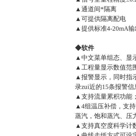
▲通道间*隔离
▲可提供隔离配电
▲提供标准4-20mA输
◆软件
▲中文菜单组态、显
▲工程量显示数值范围宽
▲报警显示，同时指
录zui近的15条报警
▲支持流量累积功能
▲4组温压补偿，支
蒸汽，饱和蒸汽、压
▲支持真空度科学计
▲曲线走纸方式可设