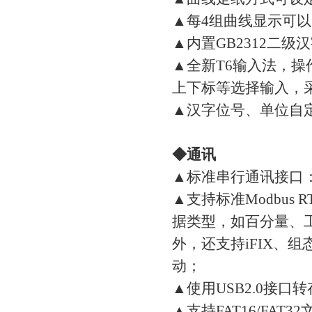
▲每4组曲线显示可
▲内置GB2312二级
▲全新T6输入法，
上下标等选择输入，
▲汉字位号、单位自
◆通讯
▲标准串行通讯接口：RS
▲支持标准Modbus 
据类型，如百分量、工
外，还支持iFIX、组
动；
▲使用USB2.0接口
▲支持FAT16/FAT