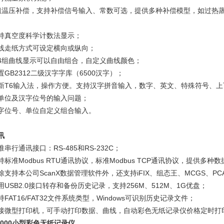
组温压补偿，支持补偿信号输入、常数可选，提供多种补偿模型，如过热
持真空度科学计数法显示；
线走纸方式可设定横向或纵向；
4组曲线显示可以自由组合，自定义曲线颜色；
置GB2312二级汉字字库（6500汉字）；
新T6输入法，操作方便。支持汉字拼音输入，数字、英文、特殊符号、
单位及汉字位号的输入问题；
字位号、单位自定义组合输入。
讯
串行通讯接口：RS-485和RS-232C；
持标准Modbus RTU通讯协议，标准Modbus TCP通讯协议，提供
除支持本公司ScanX数据管理软件外，还支持iFIX、组态王、MCGS、P
用USB2.0接口转存和备份历史记录，支持256M、512M、1G优盘；
FAT16/FAT32文件系统类型，Windows可识别历史记录文件；
接微型打印机，可手动打印数据、曲线，自动彩色无纸记录仪价格定时打
-1000小型彩色无纸记录仪