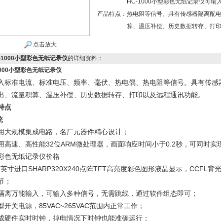
HC-1000小型彩色无纸记录仪可
产品特点：
热电阻等信号。具有传感器隔离配
算、温压补偿、历史数据转存、打
点击放大
-1000小型彩色无纸记录仪
的详细资料：
1000小型彩色无纸记录仪
入标准电流、标准电压、频率、毫伏、热电偶、热电阻等信号。具有传感
出、流量积算、温压补偿、历史数据转存、打印以及远程通讯功能。
特点
统
用大规模集成电路，名厂元器件精心设计；
用高速、高性能32位ARM微处理器，画面响应时间小于0.2秒，可同时实
彩色无纸记录仪价格
.7英寸进口SHARP320X240点阵TFT高亮度彩色图形液晶显示，CCF
节；
隔离万能输入，可输入多种信号，无需跳线，通过软件组态即可；
型开关电源，85VAC~265VAC范围内正常工作；
成硬件实时时钟，掉电情况下时钟也能准确运行；