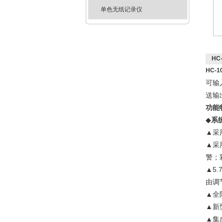
单色无纸记录仪
HC
HC-
可输
送输
功能
◆
系
▲采
▲采
警；
▲5
由调
▲全
▲新
▲集