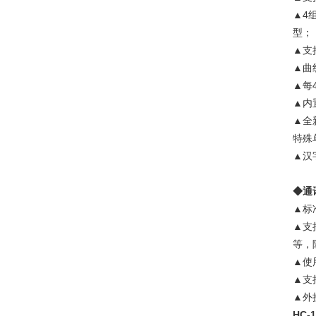
▲4
型；
▲支
▲曲
▲每
▲内
▲全
特殊
▲汉
◆通
▲标准
▲支
等，
▲使
▲支持
▲外
HC