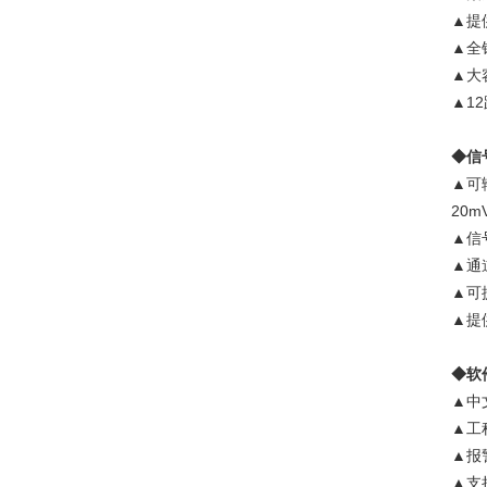
▲提
▲全
▲大
▲1
◆信
▲可输
20m
▲信
▲通
▲可
▲提
◆软
▲中
▲工
▲报
▲支