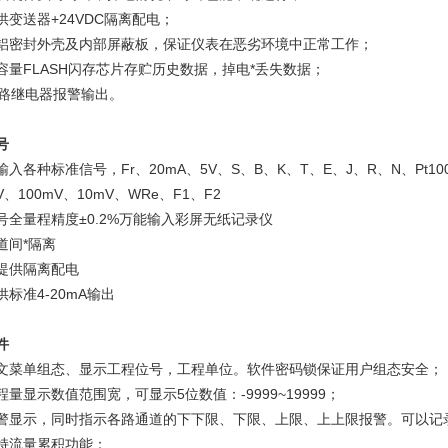
供变送器+24VDC隔离配电；
铝密封外壳及内部屏蔽板，保证仪表在恶劣环境中正常工作；
容量FLASH闪存芯片存贮历史数据，掉电*丢失数据；
2路继电器报警输出。
号
入各种标准信号，Fr、20mA、5V、S、B、K、T、E、J、R、N、Pt100、
V、100mV、10mV、WRe、F1、F2
号全量程精度±0.2%万能输入彩屏无纸记录仪
道间*隔离
提供隔离配电
供标准4-20mA输出
件
文菜单组态、显示工程位号，工程单位。软件密码锁保证用户组态安全；
程量显示数值范围宽，可显示5位数值：-9999~19999；
警显示，同时指示各路通道的下下限、下限、上限、上上限报警。可以记录z
持流量累积功能；