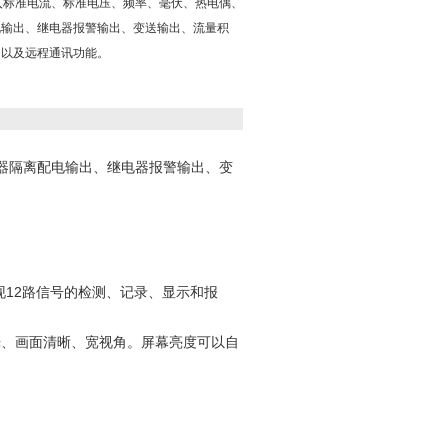
输入标准电流、标准电压、频率、毫伏、热电偶、
电输出、继电器报警输出、变送输出、流量积
印以及远程通讯功能。
器隔离配电输出、继电器报警输出、变
现12路信号的检测、记录、显示和报
L背光、画面清晰、宽视角。屏幕亮度可以自