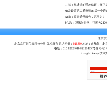
1-FS：单通道的误差修正，修正后的显示
依次设置第二通道到zui后一个通
Addr：仪表通讯编号，范围为1～
bAUd：通讯波特率，范围为2400～
北京京
北京京汇川仪表科技公司 版权所有 总访问量：
928580
地址：市场部：北京市
电话：010-82124619 82121435(传真同
GoogleSitemap
技术
推