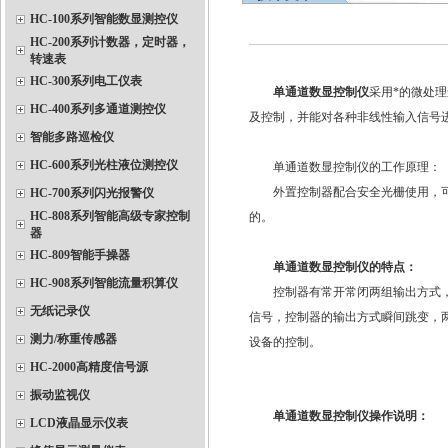
HC-100系列智能数显测控仪
HC-200系列计数器，定时器，
转速表
HC-300系列电工仪表
单通道数显控制仪
采用*的微处
HC-400系列多通道测控仪
及控制，并能对各种非线性输入信号
智能多路巡检仪
HC-600系列光柱液位测控仪
单通道数显控制仪的工作原理：
外置控制器配合安全光栅使用，可控
HC-700系列闪光报警仪
HC-808系列智能高级专家控制
的。
器
HC-809智能手操器
单通道数显控制仪
的特点：
HC-908系列智能流量积算仪
控制器有常开常闭两组输出方式，正
无纸记录仪
信号，控制器的输出方式瞬间跳变，
测力/称重传感器
设备的控制。
HC-2000高精度信号源
振动监视仪
单通道数显控制仪操作说明：
LCD液晶显示仪表