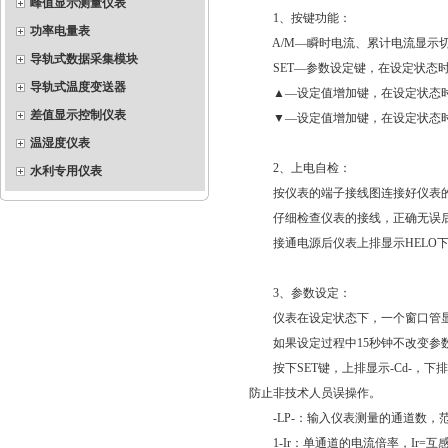
峰值显示测量仪表
1、按键功能：
功率电量表
A/M—瞬时电流、累计电流显示
导轨式数据采集模块
SET—参数设定键，在设定状态时
导轨式温度变送器
▲—设定值增加键，在设定状态时
差值显示控制仪表
▼—设定值增加键，在设定状态时
温湿度仪表
2、上电自检：
水利专用仪表
按仪表的端子接线图连接好仪表的
仔细检查仪表的接线，正确无误后
接通电源后仪表上排显示HELO下排
3、参数设定：
仪表在设定状态下，一个窗口管显
如果设定过程中15秒钟不改变参数
按下SET键，上排显示-Cd-，下排显
防止非技术人员误操作。
-LP-：输入仪表测量的通道数，范
1-Ir：单通道的电流倍率，Ir=互