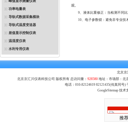
峰值显示测量仪表
观。
功率电量表
9、液体比重修正：当检测不同比重
导轨式数据采集模块
10、电子参数锁：避免非专业技术
导轨式温度变送器
差值显示控制仪表
温湿度仪表
水利专用仪表
北京京
北京京汇川仪表科技公司 版权所有 总访问量：
928580
地址：市场部：北京市
电话：010-82124619 82121435(传真同
GoogleSitemap
技术
推