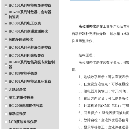
HC-100系列智能数显测控仪
HC-200系列计数器，定时器，
转速表
HC-300系列电工仪表
液位测控仪
是在工业生产及日常
HC-400系列多通道测控仪
自动控制补充液位介质，如水箱（水
智能多路巡检仪
位显示监控仪。
HC-600系列光柱液位测控仪
结构原理：
HC-700系列闪光报警仪
HC-808系列智能高级专家控制
液位测控仪是连续数字显示，按键设
器
锁。
HC-809智能手操器
1、连续数字显示：可以直观表示被检
HC-908系列智能流量积算仪
2、任意设定液位点：可以在显控器
无纸记录仪
3、继电器开关输出：常开/常闭，
测力/称重传感器
4、输出方向定义：可以使各液位
HC-2000高精度信号源
5、计算机通信(XMG-Y31)：
6、回差保护： 避免因液面波动而
振动监视仪
7、故障自检：当液深变送器信号超
LCD液晶显示仪表
8、显示平移修正：当液深变送器的