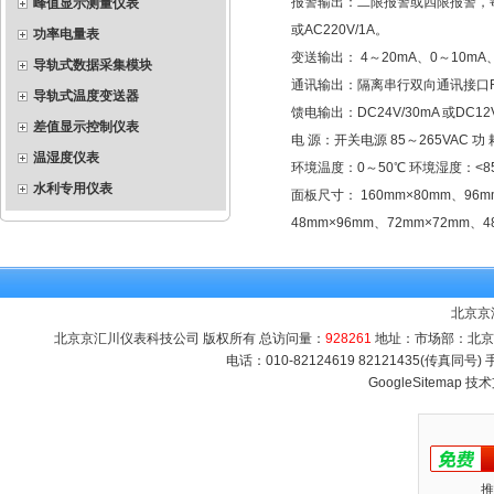
报警输出：二限报警或四限报警，每
峰值显示测量仪表
或AC220V/1A。
功率电量表
变送输出： 4～20mA、0～10mA
导轨式数据采集模块
通讯输出：隔离串行双向通讯接口RS485
导轨式温度变送器
馈电输出：DC24V/30mA 或DC12
差值显示控制仪表
电 源：开关电源 85～265VAC 功
温湿度仪表
环境温度：0～50℃ 环境湿度：<8
水利专用仪表
面板尺寸： 160mm×80mm、96m
48mm×96mm、72mm×72mm、4
北京京
北京京汇川仪表科技公司 版权所有 总访问量：
928261
地址：市场部：北京市海
电话：010-82124619 82121435(传真同号
GoogleSitemap
技术
推