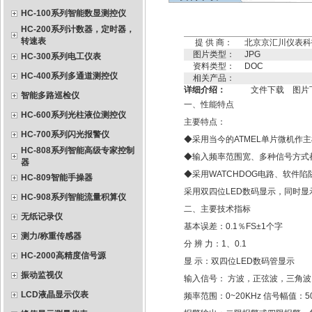
HC-100系列智能数显测控仪
HC-200系列计数器，定时器，
转速表
提 供 商：
北京京汇川仪表科
图片类型：
JPG
HC-300系列电工仪表
资料类型：
DOC
HC-400系列多通道测控仪
相关产品：
详细介绍：
文件下载
图片
智能多路巡检仪
一、性能特点
HC-600系列光柱液位测控仪
主要特点：
HC-700系列闪光报警仪
◆采用当今的ATMEL单片微机作
HC-808系列智能高级专家控制
◆输入频率范围宽、多种信号方式
器
◆采用WATCHDOG电路、软件
HC-809智能手操器
采用双四位LED数码显示，同时
HC-908系列智能流量积算仪
二、主要技术指标
无纸记录仪
基本误差：0.1％FS±1个字
测力/称重传感器
分 辨 力：1、0.1
HC-2000高精度信号源
显 示：双四位LED数码管显示
振动监视仪
输入信号： 方波，正弦波，三角波。 4-20
LCD液晶显示仪表
频率范围：0~20KHz 信号幅值：50