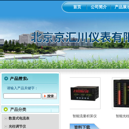
首页
公司简介
产品展
请输入产品关键字：
产品分类
示巡检仪
彩色无纸记录仪
智能流量积算仪
智能光柱
数显式电流表
光柱调节仪
资料下载