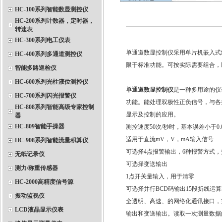
HC-100系列智能数显测控仪
HC-200系列计数器，定时器，
转速表
HC-300系列电工仪表
单通道数显控制仪采用单片机嵌入式
HC-400系列多通道测控仪
限于标准功能。可按实际需要组合，
智能多路巡检仪
HC-600系列光柱液位测控仪
单通道数显控制仪
是一种多用途的仪
HC-700系列闪光报警仪
功能。能处理双极性正负信号，与各
HC-808系列智能高级专家控制
显示及控制的应用。
器
HC-809智能手操器
测控速度50次/秒时，基本误差小于0.
适用于直流mV，V，mA输入信号
HC-908系列智能流量积算仪
可选择4点报警输出，6种报警方式
无纸记录仪
可选择变送输出
测力/称重传感器
1点开关量输入，用于清零
HC-2000高精度信号源
可选择并行BCD码输出15段折线运算
振动监视仪
全透明、高速、的网络化通讯接口，
LCD液晶显示仪表
输出和变送输出。读取一次测量数据