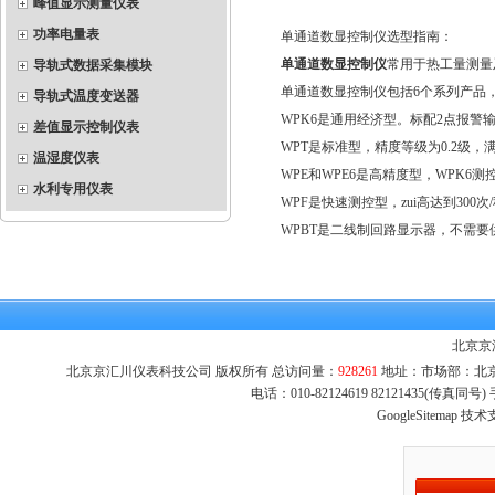
峰值显示测量仪表
功率电量表
单通道数显控制仪选型指南：
单通道数显控制仪
常用于热工量测量
导轨式数据采集模块
单通道数显控制仪包括6个系列产品
导轨式温度变送器
WPK6是通用经济型。标配2点报警
差值显示控制仪表
WPT是标准型，精度等级为0.2级
温湿度仪表
WPE和WPE6是高精度型，WPK
水利专用仪表
WPF是快速测控型，zui高达到3
WPBT是二线制回路显示器，不需要
北京京
北京京汇川仪表科技公司 版权所有 总访问量：
928261
地址：市场部：北京市
电话：010-82124619 82121435(传真同
GoogleSitemap
技术