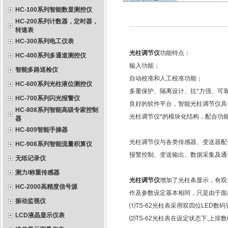
HC-100系列智能数显测控仪
HC-200系列计数器，定时器，
转速表
HC-300系列电工仪表
光柱调节仪
功能特点：
HC-400系列多通道测控仪
输入功能；
智能多路巡检仪
自动校准和人工校准功能；
HC-600系列光柱液位测控仪
多重保护、隔离设计、抗*力强、可
HC-700系列闪光报警仪
良好的软件平台，智能光柱调节仪具
HC-808系列智能高级专家控制
光柱调节仪*的模块化结构，配合功
器
HC-809智能手操器
光柱调节仪与各类传感器、变送器配
HC-908系列智能流量积算仪
报警控制、变送输出、数据采集及通
无纸记录仪
测力/称重传感器
光柱调节仪
增加了光柱条显示，有双排
HC-2000高精度信号源
作及参数设定基本相同，只是由于面
振动监视仪
⑴TS-62光柱表采用双四位LED
LCD液晶显示仪表
⑵TS-62光柱表在设定状态下,上排