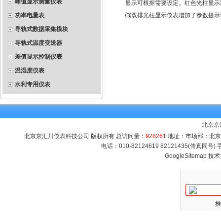
峰值显示测量仪表
显示可根据需要设定。红色光柱显示测
功率电量表
⑶双排光柱显示仪表增加了参数提示符
导轨式数据采集模块
导轨式温度变送器
差值显示控制仪表
温湿度仪表
水利专用仪表
北京京
北京京汇川仪表科技公司 版权所有 总访问量：
928261
地址：市场部：北京市海
电话：010-82124619 82121435(传真同号
GoogleSitemap
技术
推